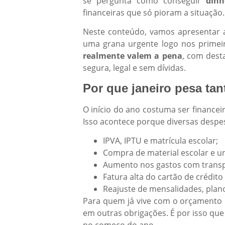
se pergunta como conseguir
dinh
financeiras que só pioram a situação.
Neste conteúdo, vamos apresentar a
uma grana urgente logo nos primei
realmente valem a pena
, com dest
segura, legal e sem dívidas.
Por que janeiro pesa ta
O início do ano costuma ser financeir
Isso acontece porque diversas despe
IPVA, IPTU e matrícula escolar;
Compra de material escolar e u
Aumento nos gastos com transpo
Fatura alta do cartão de crédit
Reajuste de mensalidades, plano
Para quem já vive com o orçamento n
em outras obrigações. É por isso que