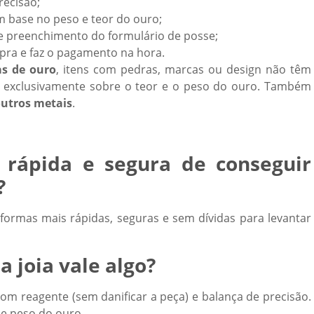
recisão;
 base no peso e teor do ouro;
 e preenchimento do formulário de posse;
mpra e faz o pagamento na hora.
as de ouro
, itens com pedras, marcas ou design não têm
eito exclusivamente sobre o teor e o peso do ouro. Também
utros metais
.
 rápida e segura de conseguir
?
formas mais rápidas, seguras e sem dívidas para levantar
 joia vale algo?
com reagente (sem danificar a peça) e balança de precisão.
 e peso do ouro.