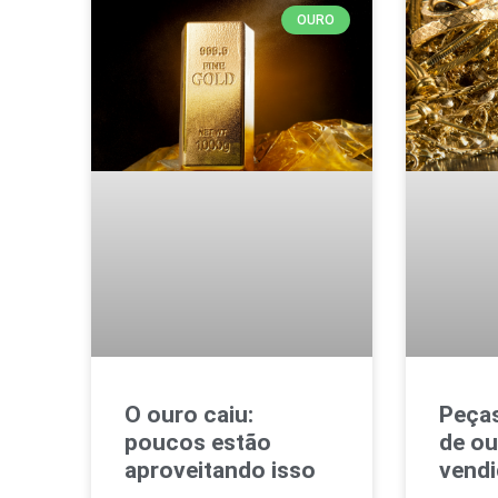
OURO
O ouro caiu:
Peças
poucos estão
de ou
aproveitando isso
vend