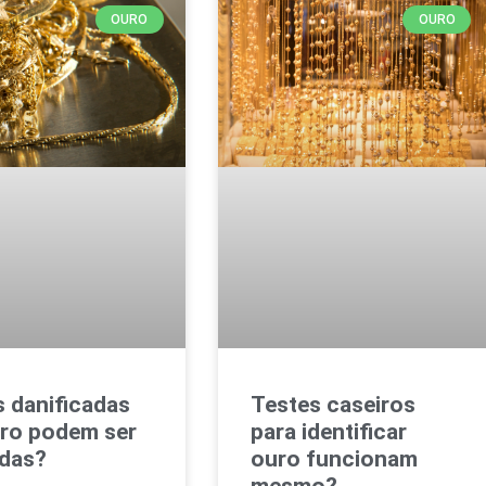
OURO
OURO
 danificadas
Testes caseiros
ro podem ser
para identificar
idas?
ouro funcionam