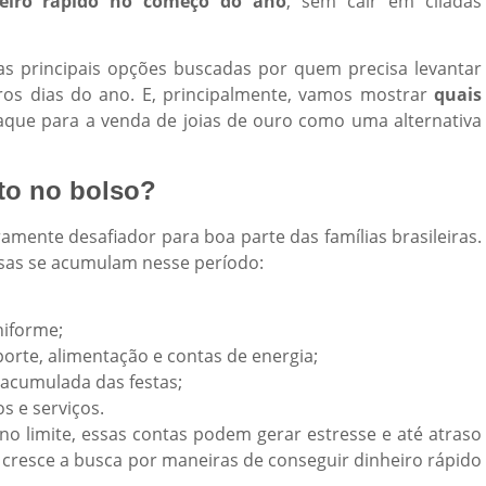
eiro rápido no começo do ano
, sem cair em ciladas
s principais opções buscadas por quem precisa levantar
ros dias do ano. E, principalmente, vamos mostrar
quais
aque para a venda de joias de ouro como uma alternativa
nto no bolso?
amente desafiador para boa parte das famílias brasileiras.
sas se acumulam nesse período:
niforme;
rte, alimentação e contas de energia;
o acumulada das festas;
s e serviços.
o limite, essas contas podem gerar estresse e até atraso
 cresce a busca por maneiras de conseguir dinheiro rápido