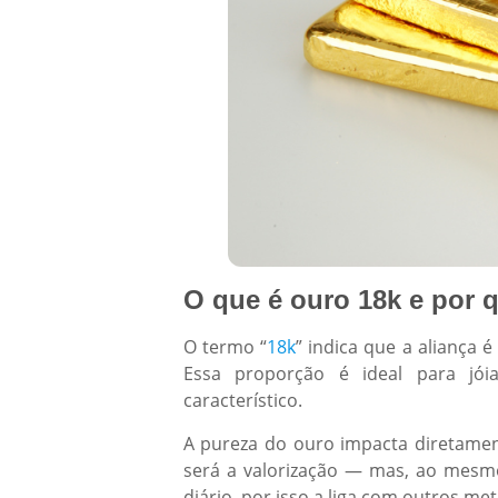
O que é ouro 18k e por q
O termo “
18k
” indica que a aliança
Essa proporção é ideal para jóia
característico.
A pureza do ouro impacta diretamen
será a valorização — mas, ao mesmo 
diário, por isso a liga com outros me