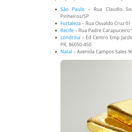
São Paulo
– Rua Claudio Soa
Pinheiros/SP
Fortaleza
– Rua Osvaldo Cruz 01 
Recife
– Rua Padre Carapuceiro 9
Londrina
– Ed Centro Emp Jardim
PR, 86050-450
Natal
– Avenida Campos Sales 901