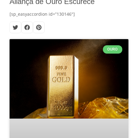
Aliança de Ouro Escurece
[sp_easyaccordion id=”130146″]
OURO